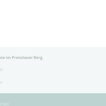
ie im Prenzlauer Berg
in
de
chutz