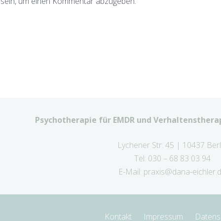
sein, um einen Kommentar abzugeben.
Psychotherapie für EMDR und Verhaltenstherap
Lychener Str. 45 | 10437 Berl
Tel: 030 – 68 83 03 94
E-Mail:
praxis@dana-eichler.
Kontakt
Impressum
Datens