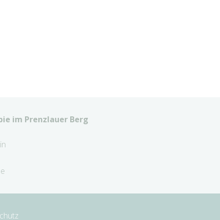
ie im Prenzlauer Berg
in
de
chutz