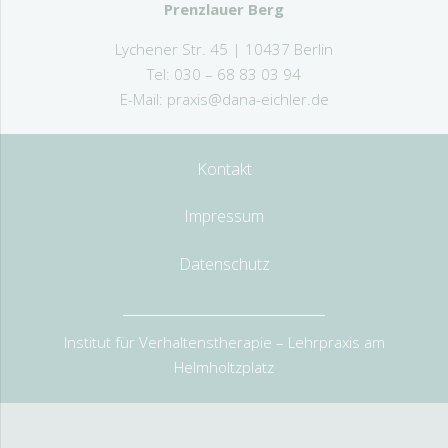
Prenzlauer Berg
Lychener Str. 45 | 10437 Berlin
Tel: 030 – 68 83 03 94
E-Mail:
praxis@dana-eichler.de
Kontakt
Impressum
Datenschutz
Institut für Verhaltenstherapie – Lehrpraxis am
Helmholtzplatz